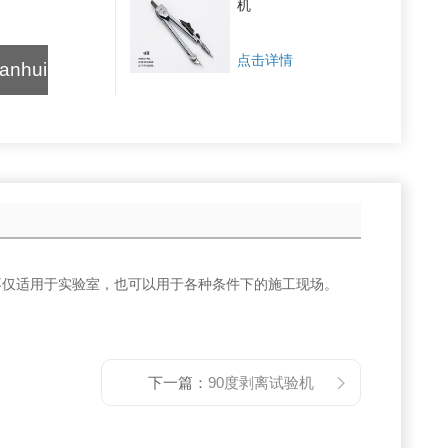
机
点击详情
nhui
，不仅适用于实验室，也可以用于各种条件下的施工现场。
下一篇：
90度剥离试验机