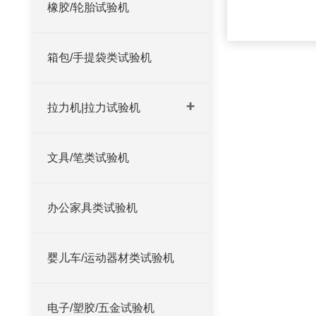
橡胶/轮胎试验机
箱包/手提袋类试验机
拉力机|拉力试验机
文具/笔类试验机
办公家具类试验机
婴儿车/运动器材类试验机
电子/塑胶/五金试验机